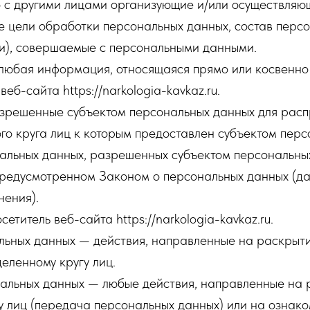
о с другими лицами организующие и/или осуществляю
е цели обработки персональных данных, состав перс
ии), совершаемые с персональными данными.
любая информация, относящаяся прямо или косвенно
б-сайта https://narkologia-kavkaz.ru.
азрешенные субъектом персональных данных для рас
го круга лиц к которым предоставлен субъектом перс
нальных данных, разрешенных субъектом персональны
предусмотренном Законом о персональных данных (д
ения).
етитель веб-сайта https://narkologia-kavkaz.ru.
альных данных — действия, направленные на раскрыт
еленному кругу лиц.
нальных данных — любые действия, направленные на
у лиц (передача персональных данных) или на ознак